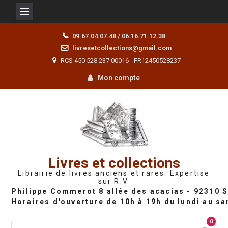
Skip
09.67.04.07.48 / 06.16.71.12.38
to
livresetcollections@gmail.com
content
RCS 450 528 237 00016 - FR12450528237
Mon compte
Livres et collections
Librairie de livres anciens et rares. Expertise
sur R.V.
0