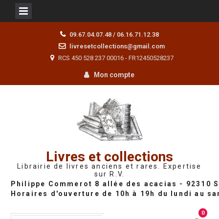
Skip
09.67.04.07.48 / 06.16.71.12.38
to
livresetcollections@gmail.com
content
RCS 450 528 237 00016 - FR12450528237
Mon compte
Livres et collections
Librairie de livres anciens et rares. Expertise
sur R.V.
0