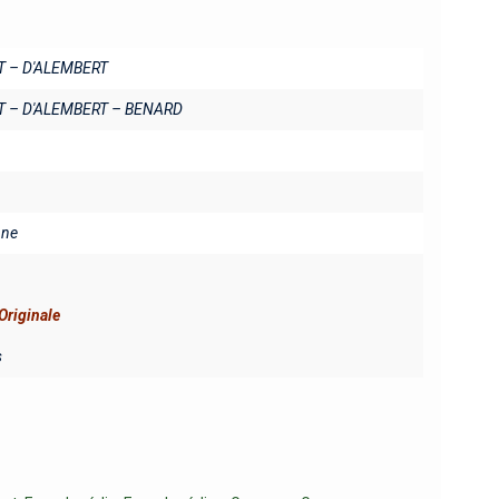
T – D'ALEMBERT
T – D'ALEMBERT – BENARD
ine
Originale
s