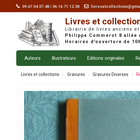
Skip
09.67.04.07.48 / 06.16.71.12.38
livresetcollections@gma
to
Livres et collectio
content
Librairie de livres anciens et
Auteurs
Illustrateurs
Editions originales
Re
Livres et collections
Gravures
Gravures Diverses
R