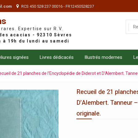
il.com
RCS 450 528 237 00016 - FR12450528237
ns
 rares. Expertise sur R.V.
liures signées
Livres dédicacés
Illustrés modernes
Le
ecueil de 21 planches de l’Encyclopédie de Diderot et D’Alembert. Tanne
Recueil de 21 planches
D’Alembert. Tanneur –
originale.