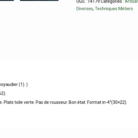
UGS :
14179
Catégories :
Artisa
Diverses
,
Techniques Métiers
oyaudier (1). )
62).
. Plats toile verte. Pas de rousseur. Bon état. Format in-4°(30×22).