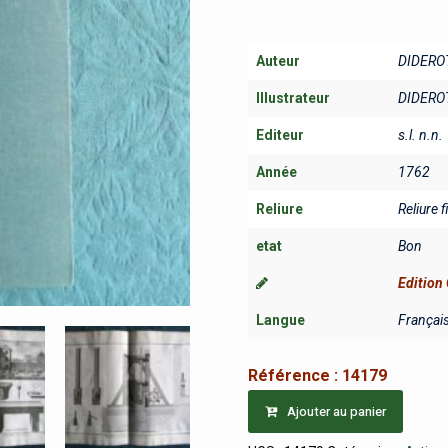
Auteur
DIDERO
Illustrateur
DIDERO
Editeur
s.l. n.n.
Année
1762
Reliure
Reliure f
etat
Bon
Edition 
Langue
Françai
Référence :
14179
Ajouter au panier