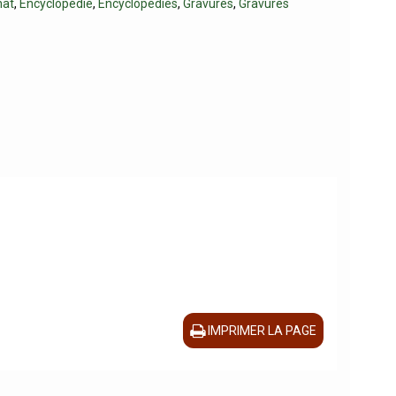
nat
,
Encyclopédie
,
Encyclopédies
,
Gravures
,
Gravures
IMPRIMER LA PAGE