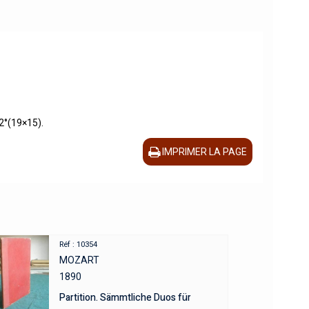
12°(19×15).
IMPRIMER LA PAGE
Réf : 10354
MOZART
1890
Partition. Sämmtliche Duos für