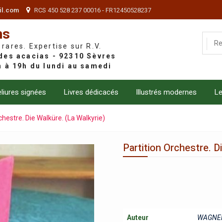
il.com
RCS 450 528 237 00016 - FR12450528237
ns
 rares. Expertise sur R.V.
liures signées
Livres dédicacés
Illustrés modernes
Le
chestre. Die Walküre. (La Walkyrie)
Partition Orchestre. D
Auteur
WAGNER