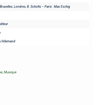
 Bruxelles, Londres, B. Schotts – Paris : Max Eschig
éditeur
n
s/Allemand
ue
,
Musique