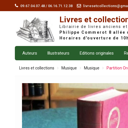
Skip
09.67.04.07.48 / 06.16.71.12.38
livresetcollections@gma
to
Livres et collectio
content
Librairie de livres anciens et
Auteurs
Illustrateurs
Editions originales
Re
Livres et collections
Musique
Musique
Partition Or