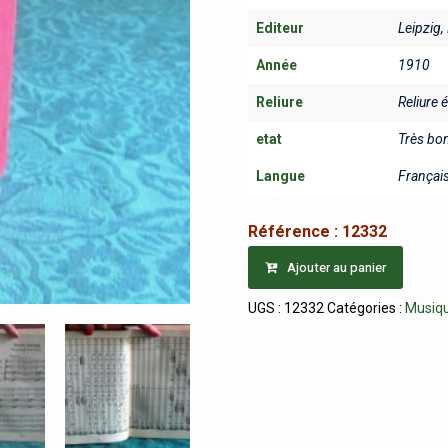
Editeur
Leipzig,
Année
1910
Reliure
Reliure 
etat
Très bo
Langue
Françai
Référence :
12332
Ajouter au panier
UGS :
12332
Catégories :
Musiq