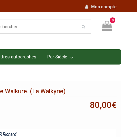
Mon compte
0
ttres autographes
Par Siècle
ie Walküre. (La Walkyrie)
80,00
€
 Richard