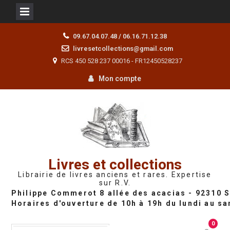
Skip
09.67.04.07.48 / 06.16.71.12.38
to
livresetcollections@gmail.com
content
RCS 450 528 237 00016 - FR12450528237
Mon compte
Livres et collections
Librairie de livres anciens et rares. Expertise
sur R.V.
0