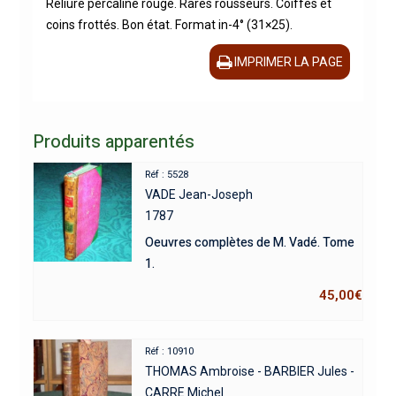
Reliure percaline rouge. Rares rousseurs. Coiffes et
coins frottés. Bon état. Format in-4° (31×25).
IMPRIMER LA PAGE
Produits apparentés
Réf : 5528
VADE Jean-Joseph
1787
Oeuvres complètes de M. Vadé. Tome
1.
45,00
€
Réf : 10910
THOMAS Ambroise - BARBIER Jules -
CARRE Michel