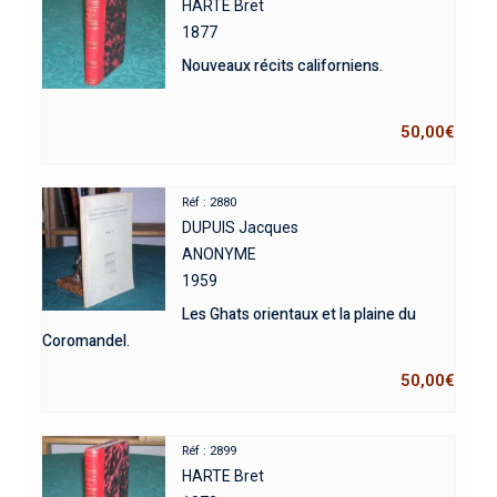
HARTE Bret
1877
Nouveaux récits californiens.
50,00
€
Réf : 2880
DUPUIS Jacques
ANONYME
1959
Les Ghats orientaux et la plaine du
Coromandel.
50,00
€
Réf : 2899
HARTE Bret