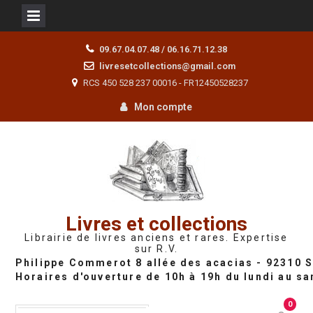
Skip
09.67.04.07.48 / 06.16.71.12.38
to
livresetcollections@gmail.com
content
RCS 450 528 237 00016 - FR12450528237
Mon compte
Livres et collections
Librairie de livres anciens et rares. Expertise
sur R.V.
0