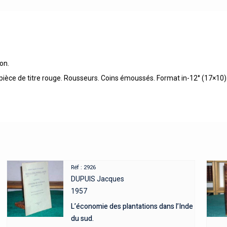
on.
c pièce de titre rouge. Rousseurs. Coins émoussés. Format in-12° (17×10)
Réf : 2926
DUPUIS Jacques
1957
L’économie des plantations dans l’Inde
du sud.