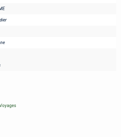
ME
idier
ine
s
Voyages