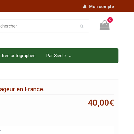
Mon compte
0
ttres autographes
Par Siècle
yageur en France.
40,00
€
S