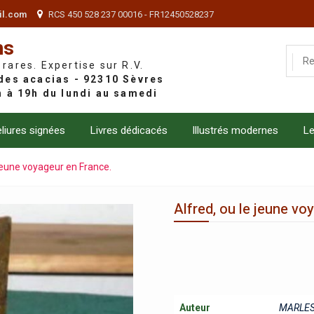
il.com
RCS 450 528 237 00016 - FR12450528237
ns
 rares. Expertise sur R.V.
liures signées
Livres dédicacés
Illustrés modernes
Le
 jeune voyageur en France.
Alfred, ou le jeune vo
Auteur
MARLE