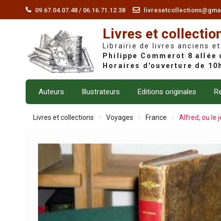
Skip
09.67.04.07.48 / 06.16.71.12.38
livresetcollections@gma
to
Livres et collectio
content
Librairie de livres anciens et
Auteurs
Illustrateurs
Editions originales
Re
Livres et collections
Voyages
France
Alfred, ou le