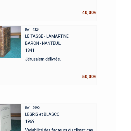
40,00
€
Réf : 4324
LE TASSE - LAMARTINE
BARON - NANTEUIL
1841
Jérusalem délivrée.
50,00
€
Réf : 2990
LEGRIS et BLASCO
1969
Variabilité des facteurs du climat: cas