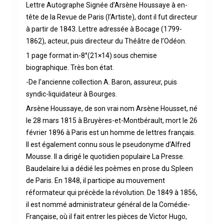
Lettre Autographe Signée d’Arsène Houssaye à en-
tête de la Revue de Paris (l’Artiste), dont il fut directeur
à partir de 1843. Lettre adressée à Bocage (1799-
1862), acteur, puis directeur du Théâtre de l’Odéon.
1 page format in-8°(21×14) sous chemise
biographique. Très bon état.
-De l’ancienne collection A. Baron, assureur, puis
syndic-liquidateur à Bourges.
Arsène Houssaye, de son vrai nom Arsène Housset, né
le 28 mars 1815 à Bruyères-et-Montbérault, mort le 26
février 1896 à Paris est un homme de lettres français.
Il est également connu sous le pseudonyme d’Alfred
Mousse. Il a dirigé le quotidien populaire La Presse.
Baudelaire lui a dédié les poèmes en prose du Spleen
de Paris. En 1848, il participe au mouvement
réformateur qui précède la révolution. De 1849 à 1856,
il est nommé administrateur général de la Comédie-
Française, où il fait entrer les pièces de Victor Hugo,