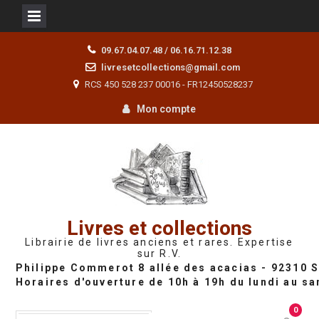
Skip
09.67.04.07.48 / 06.16.71.12.38
to
livresetcollections@gmail.com
content
RCS 450 528 237 00016 - FR12450528237
Mon compte
Livres et collections
Librairie de livres anciens et rares. Expertise
sur R.V.
0