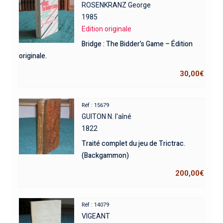
ROSENKRANZ George
1985
Edition originale
Bridge : The Bidder’s Game – Édition
originale.
30,00
€
Réf : 15679
GUITON N. l'aîné
1822
Traité complet du jeu de Trictrac.
(Backgammon)
200,00
€
Réf : 14079
VIGEANT