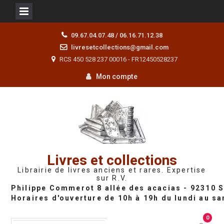
Skip
09.67.04.07.48 / 06.16.71.12.38
to
livresetcollections@gmail.com
content
RCS 450 528 237 00016 - FR12450528237
Mon compte
Livres et collections
Librairie de livres anciens et rares. Expertise
sur R.V.
0