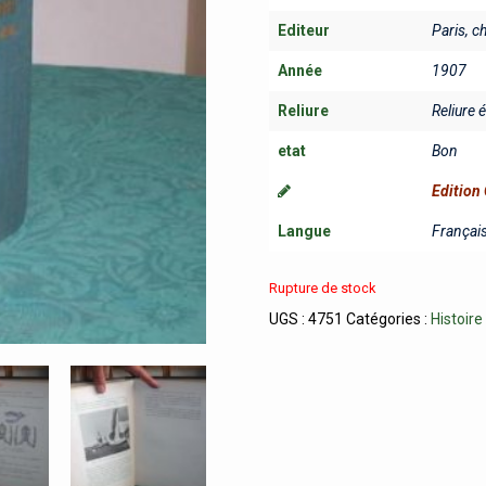
Editeur
Paris, 
Année
1907
Reliure
Reliure 
etat
Bon
Edition 
Langue
Françai
Rupture de stock
UGS :
4751
Catégories :
Histoire