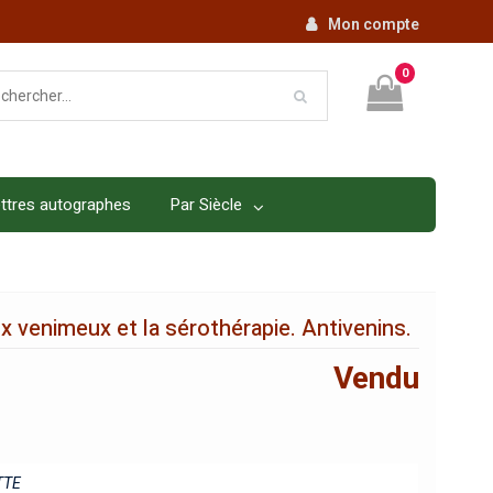
Mon compte
0
ttres autographes
Par Siècle
x venimeux et la sérothérapie. Antivenins.
Vendu
TTE