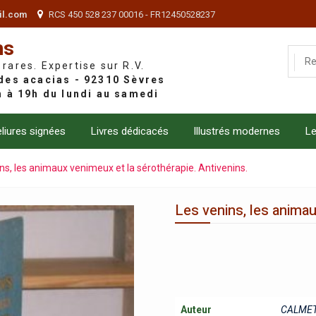
il.com
RCS 450 528 237 00016 - FR12450528237
ns
 rares. Expertise sur R.V.
liures signées
Livres dédicacés
Illustrés modernes
Le
ns, les animaux venimeux et la sérothérapie. Antivenins.
Les venins, les animau
Auteur
CALME