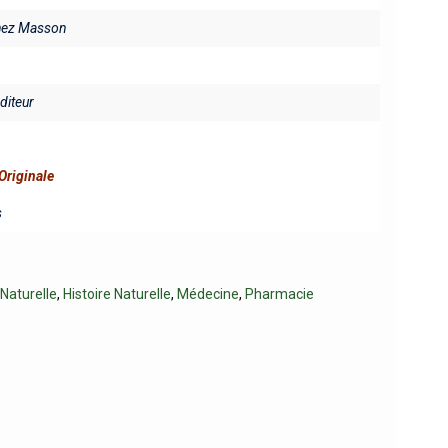
chez Masson
éditeur
Originale
s
 Naturelle
,
Histoire Naturelle
,
Médecine
,
Pharmacie