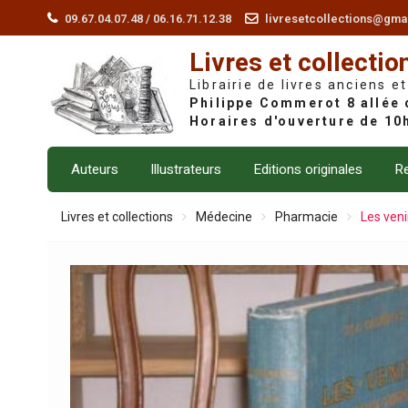
Skip
09.67.04.07.48 / 06.16.71.12.38
livresetcollections@gma
to
Livres et collectio
content
Librairie de livres anciens et
Auteurs
Illustrateurs
Editions originales
Re
Livres et collections
Médecine
Pharmacie
Les veni