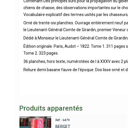
Contenant Des principes sûrs pour la propagation du gibier,
chiens de chasse; des observations importantes sur le choix 
Vocabulaire explicatif des termes usités par les chasseurs
Orné de trente-six planches. Ouvrage entièrement neuf par
le Lieutenant-Général Comte de Girardin, premier Veneur 
Dédié à Monsieur le Lieutenant-Général Comte de Girardin
Édition originale. Paris, Audot – 1822. Tome 1. 311 pages
Tome 2. 323 pages.
36 planches, hors texte, numérotées de I à XXXV avec 2 pla
Reliure demi basane fauve de l’époque. Dos lisse orné et d
Produits apparentés
Réf : 6479
BERGET