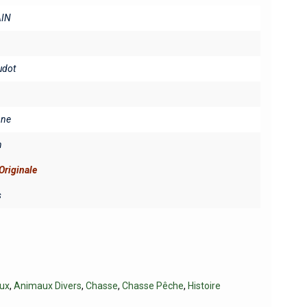
IN
udot
ine
n
Originale
s
ux
,
Animaux Divers
,
Chasse
,
Chasse Pêche
,
Histoire