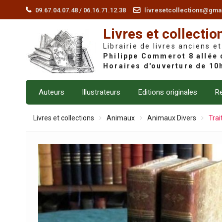
Skip
09.67.04.07.48 / 06.16.71.12.38
livresetcollections@gma
to
Livres et collectio
content
Librairie de livres anciens et
Auteurs
Illustrateurs
Editions originales
Re
Livres et collections
Animaux
Animaux Divers
Trai