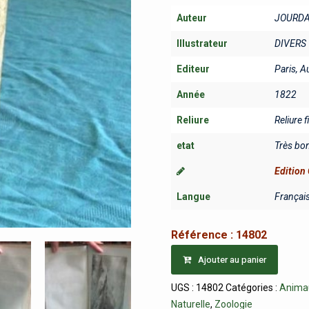
Auteur
JOURDA
Illustrateur
DIVERS
Editeur
Paris, A
Année
1822
Reliure
Reliure f
etat
Très bo
Edition 
Langue
Françai
Référence :
14802
Ajouter au panier
UGS :
14802
Catégories :
Anima
Naturelle
,
Zoologie