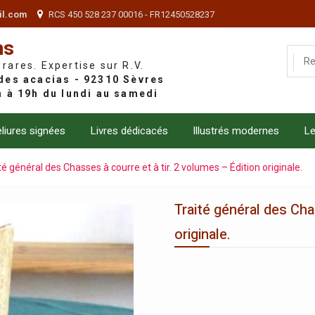
il.com
RCS 450 528 237 00016 - FR12450528237
ns
 rares. Expertise sur R.V.
liures signées
Livres dédicacés
Illustrés modernes
Le
té général des Chasses à courre et à tir. 2 volumes – Édition originale.
Traité général des Cha
originale.