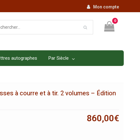
Mon compte
0
ttres autographes
Par Siècle
sses à courre et à tir. 2 volumes – Édition
860,00
€