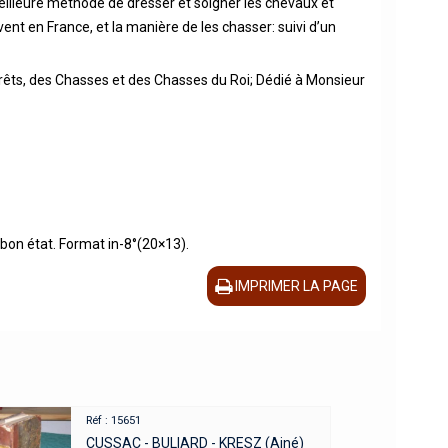
 meilleure méthode de dresser et soigner les chevaux et
vent en France, et la manière de les chasser: suivi d’un
rêts, des Chasses et des Chasses du Roi; Dédié à Monsieur
 bon état. Format in-8°(20×13).
IMPRIMER LA PAGE
Réf : 15651
CUSSAC - BULIARD - KRESZ (Ainé)