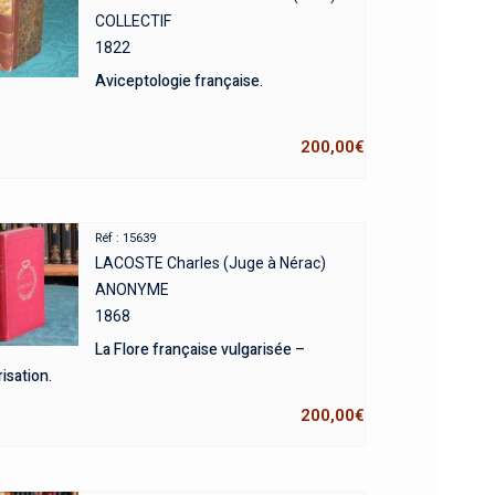
COLLECTIF
1822
Aviceptologie française.
200,00
€
Réf : 15639
LACOSTE Charles (Juge à Nérac)
ANONYME
1868
La Flore française vulgarisée –
isation.
200,00
€