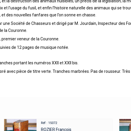
 et la destruction des animaux nuisibles; un précis de la législation; la
et l’usage du fusil, et enfin l’histoire naturelle des animaux qui se trou
, et des nouvelles fanfares que l’on sonne en chasse.
 une Société de Chasseurs et dirigé par M. Jourdain, Inspecteur des Fo
de la Couronne.
, premier veneur de la Couronne.
 suivies de 12 pages de musique notée.
nches portant les numéros XXII et XXII bis.
oré avec pièce de titre verte. Tranches marbrées. Pas de rousseur. Très
Réf : 15072
ROZIER François