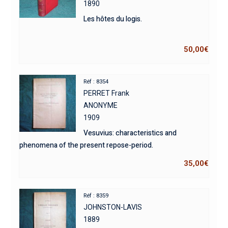
1890
Les hôtes du logis.
50,00
€
Réf : 8354
PERRET Frank
ANONYME
1909
Vesuvius: characteristics and
phenomena of the present repose-period.
35,00
€
Réf : 8359
JOHNSTON-LAVIS
1889