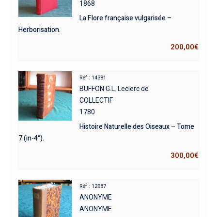
1868
La Flore française vulgarisée –
Herborisation.
200,00
€
Réf : 14381
BUFFON G.L. Leclerc de
COLLECTIF
1780
Histoire Naturelle des Oiseaux – Tome
7 (in-4°).
300,00
€
Réf : 12987
ANONYME
ANONYME