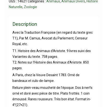
UGS :
14621
Catégories :
Animaux
,
Animaux Divers
,
Histoire
Naturelle
,
Zoologie
Description
Avec la Traduction Françoise (en regard du texte grec
T1), Par M. Camus, Avocat du Parlement, Censeur
Royal, etc.
T1. Histoire des Animaux d’Aristote. 9 livres suivi des
Variantes du texte. 758 pages.
T2. Notes sur l’Histoire des Animaux d’Aristote. 850
pages.
A Paris, chez la Veuve Desaint 1783. Orné de
bandeaux et culs-de-lampe.
Reliure plein-veau moucheté de l’époque. Dos à nerfs
orné et doré avec pièce de titre. Plats frottés. 1 coin
émoussé. Rares rousseurs. Très bon état. Format in-
4°(27×21).