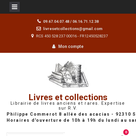
Skip
09.67.04.07.48 / 06.16.71.12.38
to
livresetcollections@gmail.com
content
RCS 450 528 237 00016 - FR12450528237
Mon compte
Livres et collections
Librairie de livres anciens et rares. Expertise
sur R.V.
0