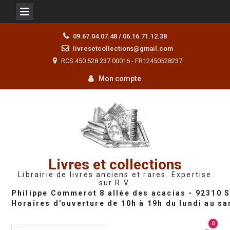
Skip
09.67.04.07.48 / 06.16.71.12.38
to
livresetcollections@gmail.com
content
RCS 450 528 237 00016 - FR12450528237
Mon compte
Livres et collections
Librairie de livres anciens et rares. Expertise
sur R.V.
0