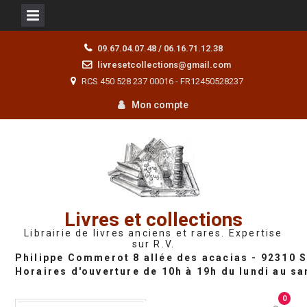
Skip
09.67.04.07.48 / 06.16.71.12.38
to
livresetcollections@gmail.com
content
RCS 450 528 237 00016 - FR12450528237
Mon compte
Livres et collections
Librairie de livres anciens et rares. Expertise
sur R.V.
0