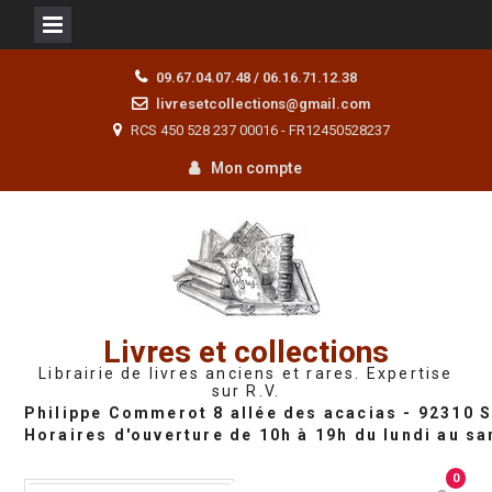
Skip
09.67.04.07.48 / 06.16.71.12.38
to
livresetcollections@gmail.com
content
RCS 450 528 237 00016 - FR12450528237
Mon compte
Livres et collections
Librairie de livres anciens et rares. Expertise
sur R.V.
0