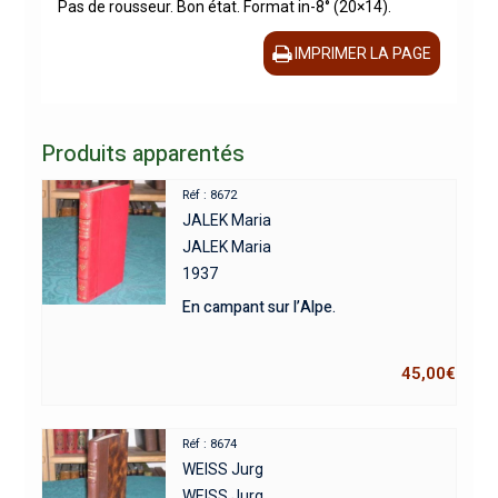
Pas de rousseur. Bon état. Format in-8° (20×14).
IMPRIMER LA PAGE
Produits apparentés
Réf : 8672
JALEK Maria
JALEK Maria
1937
En campant sur l’Alpe.
45,00
€
Réf : 8674
WEISS Jurg
WEISS Jurg