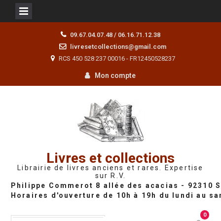
Skip
09.67.04.07.48 / 06.16.71.12.38
to
livresetcollections@gmail.com
content
RCS 450 528 237 00016 - FR12450528237
Mon compte
Livres et collections
Librairie de livres anciens et rares. Expertise
sur R.V.
0