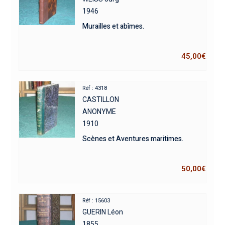
1946
Murailles et abîmes.
45,00
€
Réf : 4318
CASTILLON
ANONYME
1910
Scènes et Aventures maritimes.
50,00
€
Réf : 15603
GUERIN Léon
1855