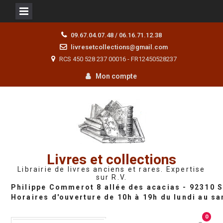
Skip
09.67.04.07.48 / 06.16.71.12.38
to
livresetcollections@gmail.com
content
RCS 450 528 237 00016 - FR12450528237
Mon compte
Livres et collections
Librairie de livres anciens et rares. Expertise
sur R.V.
0