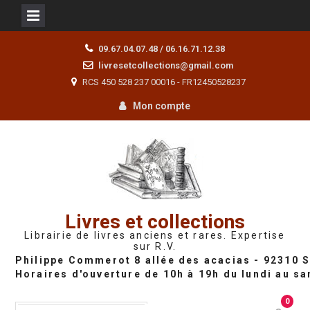
Skip
09.67.04.07.48 / 06.16.71.12.38
to
livresetcollections@gmail.com
content
RCS 450 528 237 00016 - FR12450528237
Mon compte
Livres et collections
Librairie de livres anciens et rares. Expertise
sur R.V.
0