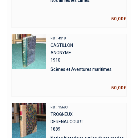
Nos amies les cimes.
50,00
€
Réf : 4318
CASTILLON
ANONYME
1910
Scènes et Aventures maritimes.
50,00
€
Réf : 15693
TROGNEUX
DERENAUCOURT
1889