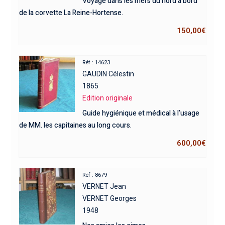
Voyage dans les mers du nord à bord
de la corvette La Reine-Hortense.
150,00
€
Réf : 14623
GAUDIN Célestin
1865
Edition originale
Guide hygiénique et médical à l’usage
de MM. les capitaines au long cours.
600,00
€
Réf : 8679
VERNET Jean
VERNET Georges
1948