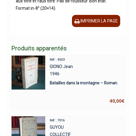
aux titre et faux titre. Pas de rousseur. Bon état.
Format in-8° (20×14).
IMPRIMER LA PAGE
Produits apparentés
Réf : 4503
GIONO Jean
1946
Batailles dans la montagne – Roman.
40,00
€
Réf : 7016
GUYOU
COLLECTIF