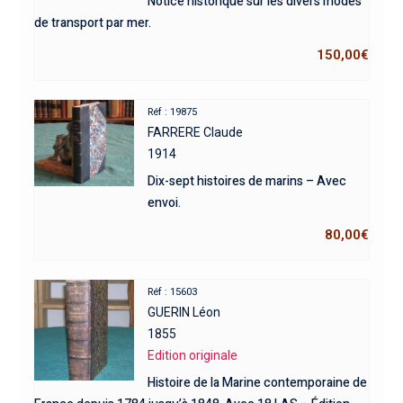
Notice historique sur les divers modes
de transport par mer.
150,00
€
Réf : 19875
FARRERE Claude
1914
Dix-sept histoires de marins – Avec
envoi.
80,00
€
Réf : 15603
GUERIN Léon
1855
Edition originale
Histoire de la Marine contemporaine de