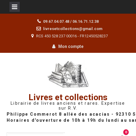
Skip
09.67.04.07.48 / 06.16.71.12.38
to
livresetcollections@gmail.com
content
RCS 450 528 237 00016 - FR12450528237
Mon compte
Livres et collections
Librairie de livres anciens et rares. Expertise
sur R.V.
0