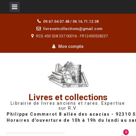
Skip
09.67.04.07.48 / 06.16.71.12.38
to
livresetcollections@gmail.com
content
RCS 450 528 237 00016 - FR12450528237
Mon compte
Livres et collections
Librairie de livres anciens et rares. Expertise
sur R.V.
0