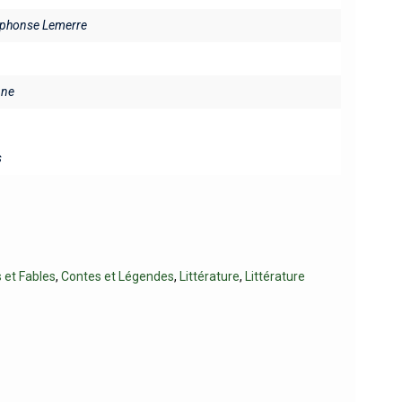
Alphonse Lemerre
ine
s
 et Fables
,
Contes et Légendes
,
Littérature
,
Littérature