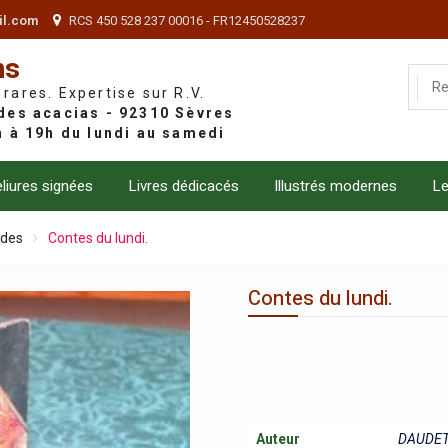
il.com
RCS 450 528 237 00016 - FR12450528237
ns
 rares. Expertise sur R.V.
liures signées
Livres dédicacés
Illustrés modernes
Le
ndes
Contes du lundi.
Contes du lundi.
Auteur
DAUDET