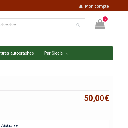
Mon compte
0
ttres autographes
Par Siècle
50,00
€
 Alphonse