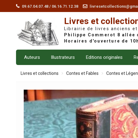
Skip
09.67.04.07.48 / 06.16.71.12.38
livresetcollections@gma
to
Livres et collectio
content
Librairie de livres anciens et
Auteurs
Illustrateurs
Editions originales
Re
Livres et collections
Contes et Fables
Contes et Lége