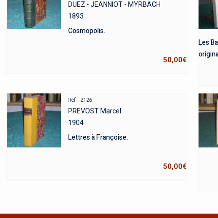
DUEZ - JEANNIOT - MYRBACH
1893
Cosmopolis.
Les Ba
origina
50,00
€
Réf : 2126
PREVOST Marcel
1904
Lettres à Françoise.
50,00
€