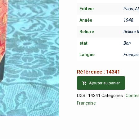
Editeur
Paris, 
Année
1948
Reliure
Reliure f
etat
Bon
Langue
Françai
Référence :
14341
Ajouter au panier
UGS :
14341
Catégories :
Contes
Française