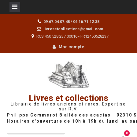
Skip
09.67.04.07.48 / 06.16.71.12.38
to
livresetcollections@gmail.com
content
RCS 450 528 237 00016 - FR12450528237
Mon compte
Livres et collections
Librairie de livres anciens et rares. Expertise
sur R.V.
0