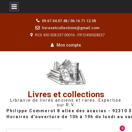
Skip
09.67.04.07.48 / 06.16.71.12.38
to
livresetcollections@gmail.com
content
RCS 450 528 237 00016 - FR12450528237
Mon compte
Livres et collections
Librairie de livres anciens et rares. Expertise
sur R.V.
0