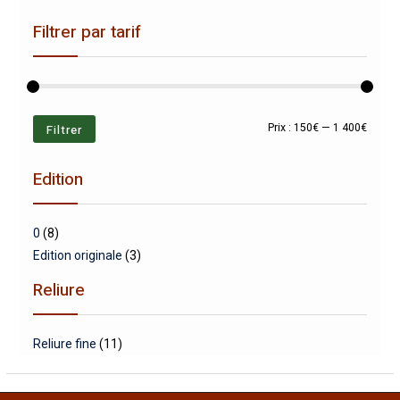
Filtrer par tarif
Prix
Prix
Filtrer
Prix :
150€
—
1 400€
min
max
Edition
0
(8)
Edition originale
(3)
Reliure
Reliure fine
(11)