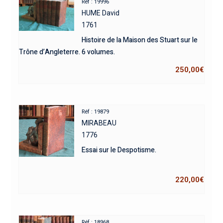
Réf : 19996
HUME David
1761
Histoire de la Maison des Stuart sur le
Trône d’Angleterre. 6 volumes.
250,00
€
Réf : 19879
MIRABEAU
1776
Essai sur le Despotisme.
220,00
€
Réf : 18968