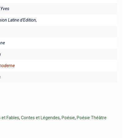
 Yves
nion Latine d'Edition,
ine
n
 moderne
s
 et Fables
,
Contes et Légendes
,
Poésie
,
Poésie Théâtre