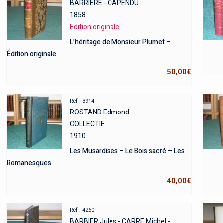
BARRIERE - CAPENDU
1858
Edition originale
L’héritage de Monsieur Plumet –
Édition originale.
50,00
€
Réf : 3914
ROSTAND Edmond
COLLECTIF
1910
Les Musardises – Le Bois sacré – Les
Romanesques.
40,00
€
Réf : 4260
BARBIER Jules - CARRE Michel -