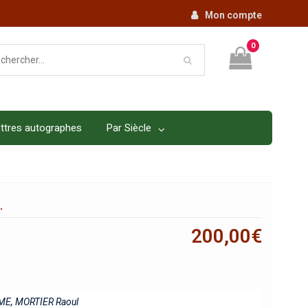
Mon compte
0
ttres autographes
Par Siècle
.
200,00
€
ME
,
MORTIER Raoul