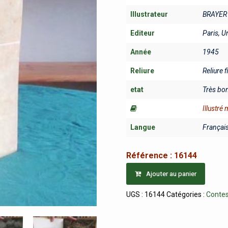
Illustrateur
BRAYER
Editeur
Paris, U
Année
1945
Reliure
Reliure f
etat
Très bo
Illustré
Langue
Françai
Référence :
16144
Ajouter au panier
UGS :
16144
Catégories :
Contes