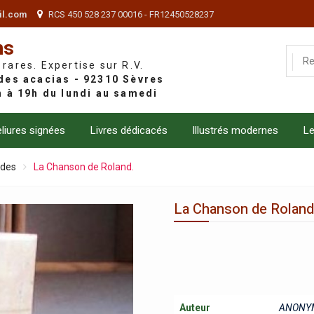
il.com
RCS 450 528 237 00016 - FR12450528237
ns
 rares. Expertise sur R.V.
liures signées
Livres dédicacés
Illustrés modernes
Le
ndes
La Chanson de Roland.
La Chanson de Roland
Auteur
ANONY