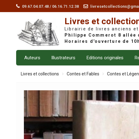
Skip
09.67.04.07.48 / 06.16.71.12.38
livresetcollections@gma
to
Livres et collectio
content
Librairie de livres anciens et
Auteurs
Illustrateurs
Editions originales
Re
Livres et collections
Contes et Fables
Contes et Lége