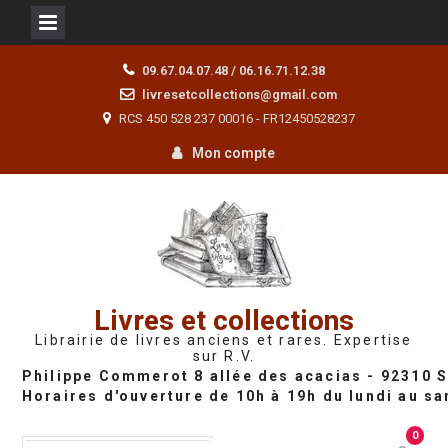
Skip
09.67.04.07.48 / 06.16.71.12.38
to
livresetcollections@gmail.com
content
RCS 450 528 237 00016 - FR12450528237
Mon compte
Livres et collections
Librairie de livres anciens et rares. Expertise
sur R.V.
0