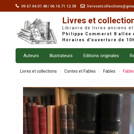
Skip
09.67.04.07.48 / 06.16.71.12.38
livresetcollections@gma
to
Livres et collectio
content
Librairie de livres anciens et
Auteurs
Illustrateurs
Editions originales
Re
Livres et collections
Contes et Fables
Fables
Fable