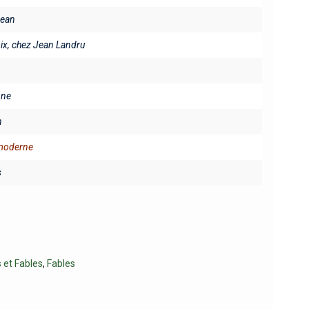
Jean
x, chez Jean Landru
ine
n
 moderne
s
 et Fables
,
Fables