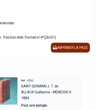
numérotée.
. Très bon état. Format in-4°(26×21).
IMPRIMER LA PAGE
Réf : 9702
SAINT GERMAIN J.-T. de
ALLAUX Guillaume - MENESSE H.
1884
Pour une épingle.