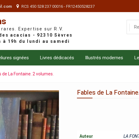
il.com
RCS 450 528 237 00016 - FR12450528237
ns
 rares. Expertise sur R.V.
liures signées
Livres dédicacés
Illustrés modernes
Le
s de La Fontaine. 2 volumes.
Fables de La Fontaine
Auteur
LA FONT