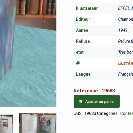
Illustrateur
EFFEL 
Editeur
Chamoni
Année
1949
Reliure
Reliure f
etat
Très bo
Illustré
Langue
Françai
Référence :
19683
Ajouter au panier
UGS :
19683
Catégories :
Contes