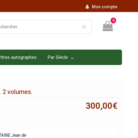
Mon compte
0
ttres autographes
Par Siècle
. 2 volumes.
300,00
€
AINE Jean de