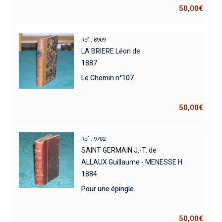
50,00
€
Réf : 8909
LA BRIERE Léon de
1887
Le Chemin n°107.
50,00
€
Réf : 9702
SAINT GERMAIN J.-T. de
ALLAUX Guillaume - MENESSE H.
1884
Pour une épingle.
50,00
€