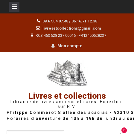
Skip
09.67.04.07.48 / 06.16.71.12.38
to
livresetcollections@gmail.com
content
RCS 450 528 237 00016 - FR12450528237
Mon compte
Livres et collections
Librairie de livres anciens et rares. Expertise
sur R.V.
0