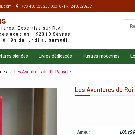
il.com
RCS 450 528 237 00016 - FR12450528237
ns
 rares. Expertise sur R.V.
liures signées
Livres dédicacés
Illustrés modernes
Le
ndes
Les Aventures du Roi Pausole.
Les Aventures du Roi
Auteur
LOUYS P