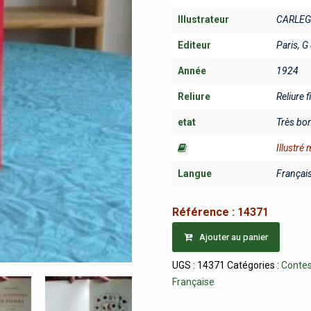
Illustrateur
CARLEG
Editeur
Paris, G 
Année
1924
Reliure
Reliure 
etat
Très bo
Illustré
Langue
Françai
Référence :
14371
Ajouter au panier
UGS :
14371
Catégories :
Contes
Française