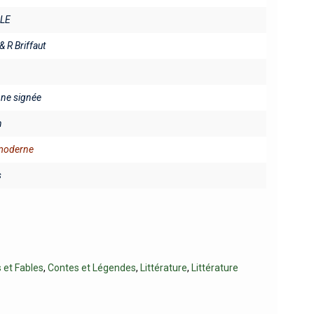
LE
& R Briffaut
fine signée
n
 moderne
s
 et Fables
,
Contes et Légendes
,
Littérature
,
Littérature