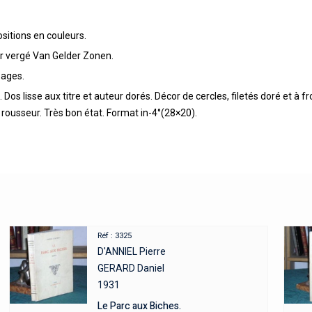
ositions en couleurs.
ier vergé Van Gelder Zonen.
pages.
Dos lisse aux titre et auteur dorés. Décor de cercles, filetés doré et à f
e rousseur. Très bon état. Format in-4°(28×20).
Réf : 3325
D'ANNIEL Pierre
GERARD Daniel
1931
Le Parc aux Biches.