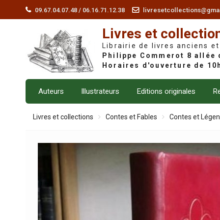
Skip
09.67.04.07.48 / 06.16.71.12.38
livresetcollections@gma
to
Livres et collectio
content
Librairie de livres anciens et
Auteurs
Illustrateurs
Editions originales
Re
Livres et collections
Contes et Fables
Contes et Lége