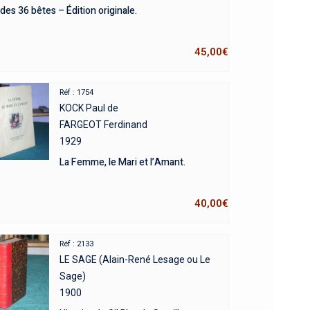
 des 36 bêtes – Édition originale.
45,00
€
Réf : 1754
KOCK Paul de
FARGEOT Ferdinand
1929
La Femme, le Mari et l’Amant.
40,00
€
Réf : 2133
LE SAGE (Alain-René Lesage ou Le
Sage)
1900