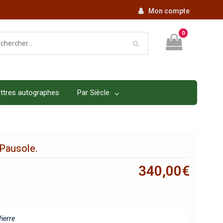
Mon compte
0
ttres autographes
Par Siècle
 Pausole.
340,00
€
ierre