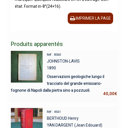
état. Format in-8°(24×16).
IMPRIMER LA PAGE
Produits apparentés
Réf : 8360
JOHNSTON-LAVIS
1890
Osservazioni geologiche lungo il
tracciato del grande emissario-
fognone di Napoli dalla pietra sino a pozzuoli.
40,00
€
Réf : 4561
BERTHOUD Henry
YAN DARGENT (Jean Edouard)