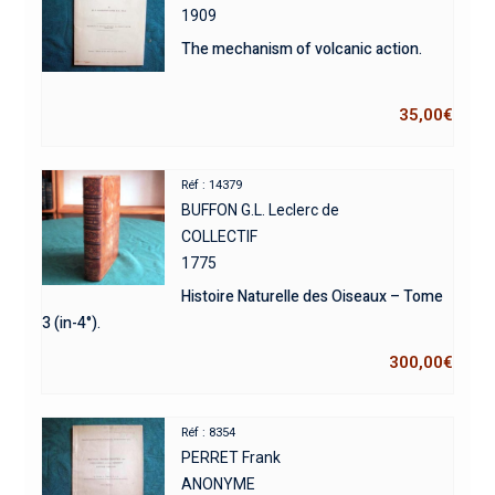
1909
The mechanism of volcanic action.
35,00
€
Réf : 14379
BUFFON G.L. Leclerc de
COLLECTIF
1775
Histoire Naturelle des Oiseaux – Tome
3 (in-4°).
300,00
€
Réf : 8354
PERRET Frank
ANONYME