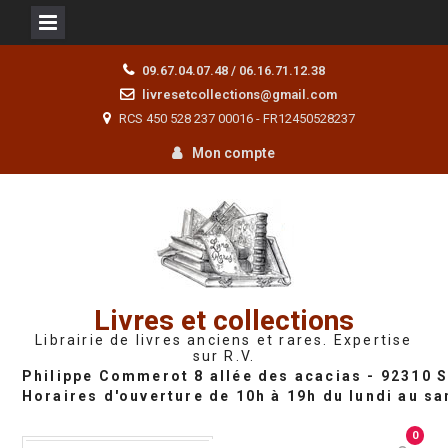
Skip
09.67.04.07.48 / 06.16.71.12.38
to
livresetcollections@gmail.com
content
RCS 450 528 237 00016 - FR12450528237
Mon compte
Livres et collections
Librairie de livres anciens et rares. Expertise
sur R.V.
0