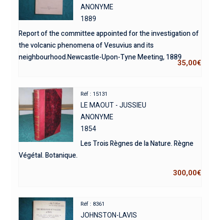
ANONYME
1889
Report of the committee appointed for the investigation of
the volcanic phenomena of Vesuvius and its
neighbourhood.Newcastle-Upon-Tyne Meeting, 1889
35,00
€
Réf : 15131
LE MAOUT - JUSSIEU
ANONYME
1854
Les Trois Règnes de la Nature. Règne
Végétal. Botanique.
300,00
€
Réf : 8361
JOHNSTON-LAVIS