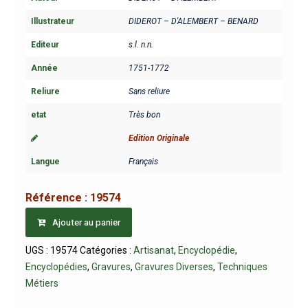
Illustrateur
DIDEROT – D'ALEMBERT – BENARD
Editeur
s.l. n.n.
Année
1751-1772
Reliure
Sans reliure
etat
Très bon
Edition Originale
Langue
Français
Référence :
19574
Ajouter au panier
UGS :
19574
Catégories :
Artisanat
,
Encyclopédie
,
Encyclopédies
,
Gravures
,
Gravures Diverses
,
Techniques
Métiers