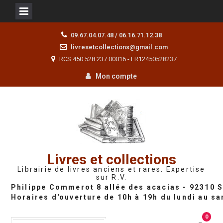
Skip
09.67.04.07.48 / 06.16.71.12.38
to
livresetcollections@gmail.com
content
RCS 450 528 237 00016 - FR12450528237
Mon compte
Livres et collections
Librairie de livres anciens et rares. Expertise
sur R.V.
0