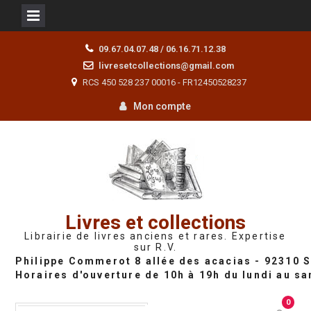
Skip
09.67.04.07.48 / 06.16.71.12.38
to
livresetcollections@gmail.com
content
RCS 450 528 237 00016 - FR12450528237
Mon compte
Livres et collections
Librairie de livres anciens et rares. Expertise
sur R.V.
0