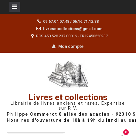
Skip
09.67.04.07.48 / 06.16.71.12.38
to
livresetcollections@gmail.com
content
RCS 450 528 237 00016 - FR12450528237
Mon compte
Livres et collections
Librairie de livres anciens et rares. Expertise
sur R.V.
0