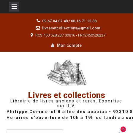
Skip
09.67.04.07.48 / 06.16.71.12.38
to
livresetcollections@gmail.com
content
RCS 450 528 237 00016 - FR12450528237
Mon compte
Livres et collections
Librairie de livres anciens et rares. Expertise
sur R.V.
0