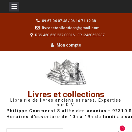
Skip
09.67.04.07.48 / 06.16.71.12.38
to
livresetcollections@gmail.com
content
RCS 450 528 237 00016 - FR12450528237
Mon compte
Livres et collections
Librairie de livres anciens et rares. Expertise
sur R.V.
0