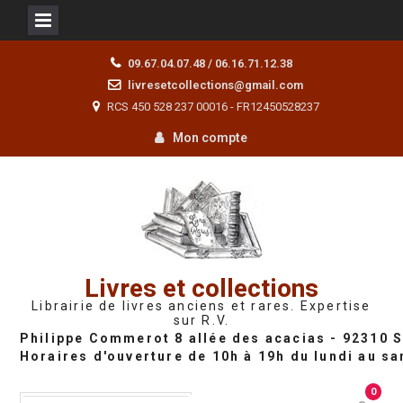
Skip
09.67.04.07.48 / 06.16.71.12.38
to
livresetcollections@gmail.com
content
RCS 450 528 237 00016 - FR12450528237
Mon compte
Livres et collections
Librairie de livres anciens et rares. Expertise
sur R.V.
0