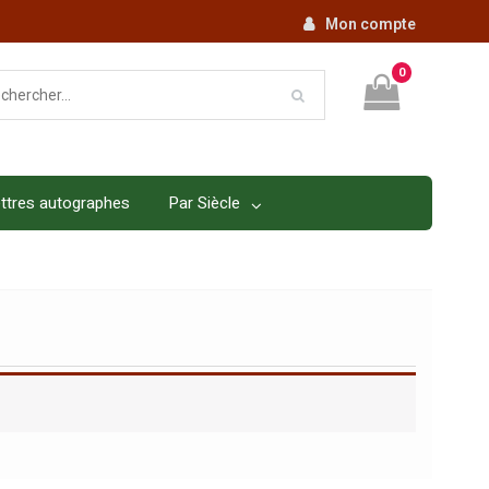
Mon compte
0
ttres autographes
Par Siècle