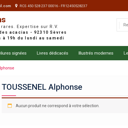
il.com
RCS 450 528 237 00016 - FR12450528237
ns
 rares. Expertise sur R.V.
liures signées
Livres dédicacés
Illustrés modernes
Le
lphonse
TOUSSENEL Alphonse
Aucun produit ne correspond à votre sélection.