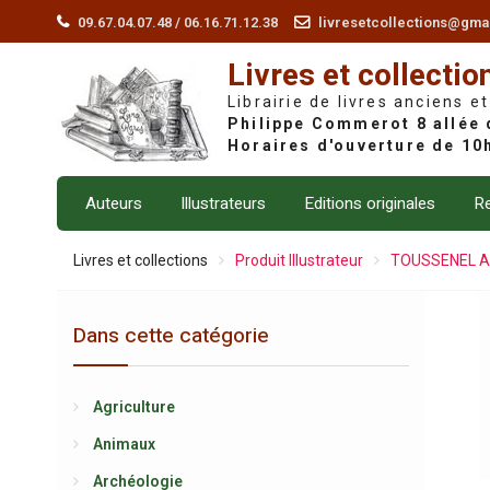
Skip
09.67.04.07.48 / 06.16.71.12.38
livresetcollections@gma
to
Livres et collectio
content
Librairie de livres anciens et
Auteurs
Illustrateurs
Editions originales
Re
Livres et collections
Produit Illustrateur
TOUSSENEL A
Dans cette catégorie
Agriculture
Animaux
Archéologie