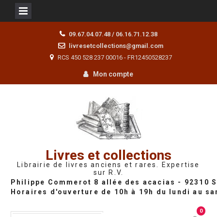
Skip
09.67.04.07.48 / 06.16.71.12.38
to
livresetcollections@gmail.com
content
RCS 450 528 237 00016 - FR12450528237
Mon compte
Livres et collections
Librairie de livres anciens et rares. Expertise
sur R.V.
0