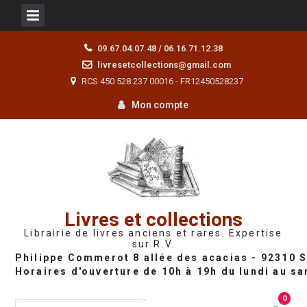
Skip
09.67.04.07.48 / 06.16.71.12.38
to
livresetcollections@gmail.com
content
RCS 450 528 237 00016 - FR12450528237
Mon compte
Livres et collections
Librairie de livres anciens et rares. Expertise
sur R.V.
0