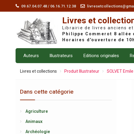
Skip
09.67.04.07.48 / 06.16.71.12.38
livresetcollections@gma
to
Livres et collectio
content
Librairie de livres anciens et
Auteurs
Illustrateurs
Editions originales
Re
Livres et collections
Produit Illustrateur
SOLVET Emile
Dans cette catégorie
Agriculture
Animaux
Archéologie