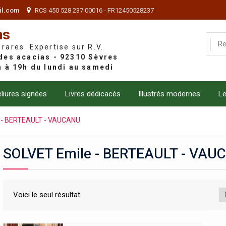
il.com
RCS 450 528 237 00016 - FR12450528237
ns
 rares. Expertise sur R.V.
liures signées
Livres dédicacés
Illustrés modernes
Le
 - BERTEAULT - VAUCANU
SOLVET Emile - BERTEAULT - VAU
Voici le seul résultat