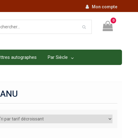
Mon compte
0
ttres autographes
Par Siècle
CANU