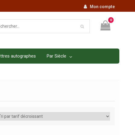
Mon compte
0
ttres autographes
Par Siècle