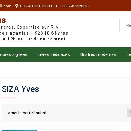
il.com
RCS 450 528 237 00016 - FR12450528237
ns
 rares. Expertise sur R.V.
liures signées
Livres dédicacés
Illustrés modernes
Le
SIZA Yves
Voici le seul résultat