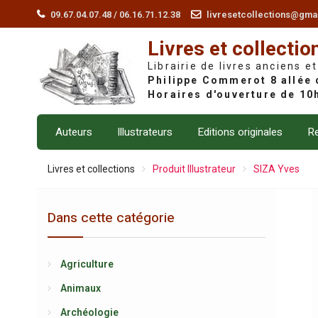
Skip
09.67.04.07.48 / 06.16.71.12.38
livresetcollections@gma
to
Livres et collectio
content
Librairie de livres anciens et
Auteurs
Illustrateurs
Editions originales
Re
Livres et collections
Produit Illustrateur
SIZA Yves
Dans cette catégorie
Agriculture
Animaux
Archéologie