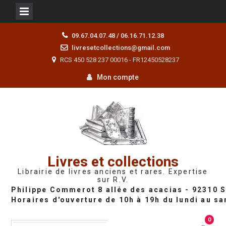
Skip
09.67.04.07.48 / 06.16.71.12.38
to
livresetcollections@gmail.com
content
RCS 450 528 237 00016 - FR12450528237
Mon compte
Livres et collections
Librairie de livres anciens et rares. Expertise
sur R.V.
0