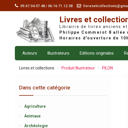
Skip
09.67.04.07.48 / 06.16.71.12.38
livresetcollections@gma
to
Livres et collectio
content
Librairie de livres anciens et
Auteurs
Illustrateurs
Editions originales
Re
Livres et collections
Produit Illustrateur
PILON
Dans cette catégorie
Agriculture
Animaux
Archéologie