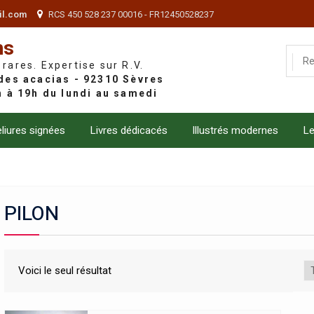
il.com
RCS 450 528 237 00016 - FR12450528237
ns
 rares. Expertise sur R.V.
liures signées
Livres dédicacés
Illustrés modernes
Le
PILON
Voici le seul résultat