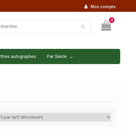
Mon compte
0
ttres autographes
Par Siècle