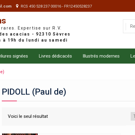
il.com
RCS 450 528 237 00016 - FR12450528237
ns
 rares. Expertise sur R.V.
liures signées
Livres dédicacés
Illustrés modernes
Le
de)
PIDOLL (Paul de)
Voici le seul résultat