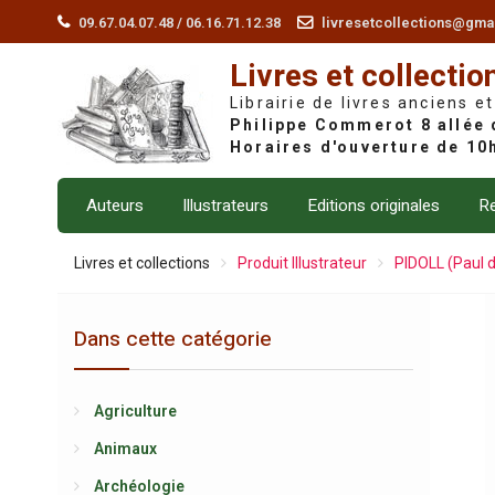
Skip
09.67.04.07.48 / 06.16.71.12.38
livresetcollections@gma
to
Livres et collectio
content
Librairie de livres anciens et
Auteurs
Illustrateurs
Editions originales
Re
Livres et collections
Produit Illustrateur
PIDOLL (Paul 
Dans cette catégorie
Agriculture
Animaux
Archéologie