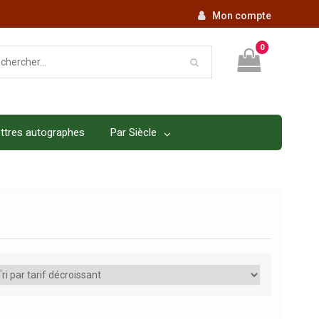
Mon compte
0
ttres autographes
Par Siècle