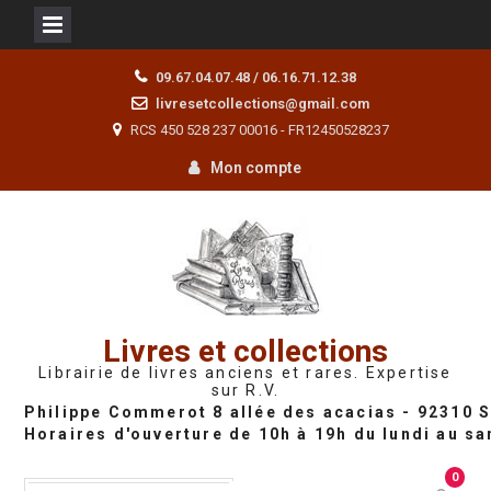
Skip
09.67.04.07.48 / 06.16.71.12.38
to
livresetcollections@gmail.com
content
RCS 450 528 237 00016 - FR12450528237
Mon compte
Livres et collections
Librairie de livres anciens et rares. Expertise
sur R.V.
0