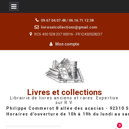
Skip
09.67.04.07.48 / 06.16.71.12.38
to
livresetcollections@gmail.com
content
RCS 450 528 237 00016 - FR12450528237
Mon compte
Livres et collections
Librairie de livres anciens et rares. Expertise
sur R.V.
0