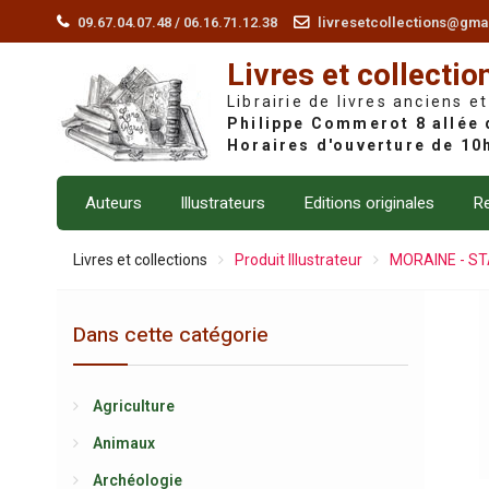
Skip
09.67.04.07.48 / 06.16.71.12.38
livresetcollections@gma
to
Livres et collectio
content
Librairie de livres anciens et
Auteurs
Illustrateurs
Editions originales
Re
Livres et collections
Produit Illustrateur
MORAINE - ST
Dans cette catégorie
Agriculture
Animaux
Archéologie