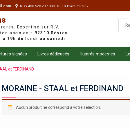
il.com
RCS 450 528 237 00016 - FR12450528237
ns
 rares. Expertise sur R.V.
liures signées
Livres dédicacés
Illustrés modernes
Le
AAL et FERDINAND
MORAINE - STAAL et FERDINAND
Aucun produit ne correspond à votre sélection.