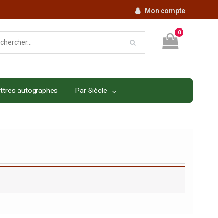
Mon compte
0
ttres autographes
Par Siècle