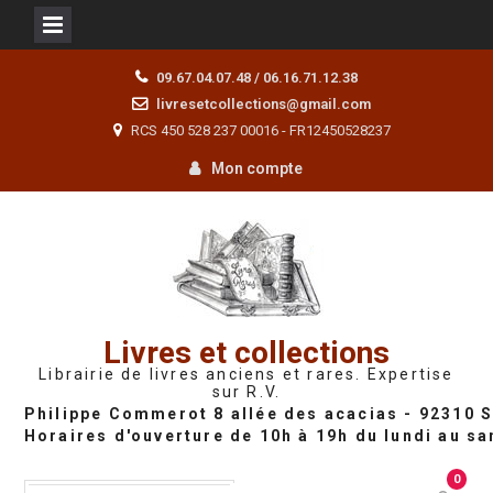
Skip
09.67.04.07.48 / 06.16.71.12.38
to
livresetcollections@gmail.com
content
RCS 450 528 237 00016 - FR12450528237
Mon compte
Livres et collections
Librairie de livres anciens et rares. Expertise
sur R.V.
0