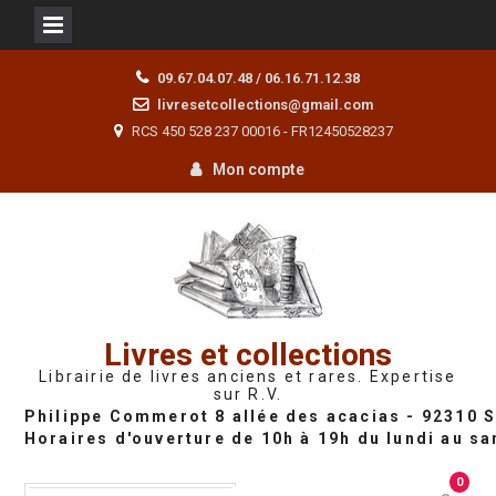
Skip
09.67.04.07.48 / 06.16.71.12.38
to
livresetcollections@gmail.com
content
RCS 450 528 237 00016 - FR12450528237
Mon compte
Livres et collections
Librairie de livres anciens et rares. Expertise
sur R.V.
0