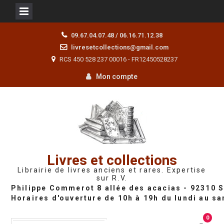
Skip
09.67.04.07.48 / 06.16.71.12.38
to
livresetcollections@gmail.com
content
RCS 450 528 237 00016 - FR12450528237
Mon compte
Livres et collections
Librairie de livres anciens et rares. Expertise
sur R.V.
0