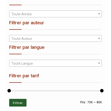
Toute Année
Filtrer par auteur
Toute Auteur
Filtrer par langue
Toute Langue
Filtrer par tarif
Prix
Prix
Filtrer
Prix :
70€
—
80€
min
max