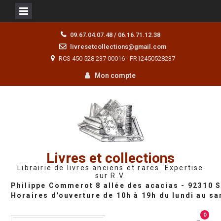
Skip
09.67.04.07.48 / 06.16.71.12.38
to
livresetcollections@gmail.com
content
RCS 450 528 237 00016 - FR12450528237
Mon compte
Livres et collections
Librairie de livres anciens et rares. Expertise
sur R.V.
0